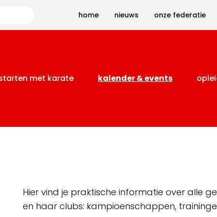
Zoeken
home
nieuws
onze federatie
starten met karate
kalender & events
oplei
Hier vind je praktische informatie over alle
en haar clubs: kampioenschappen, training