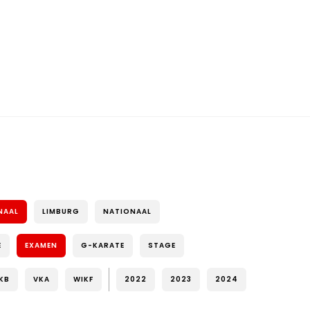
NAAL
LIMBURG
NATIONAAL
E
EXAMEN
G-KARATE
STAGE
KB
VKA
WIKF
2022
2023
2024