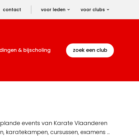
contact
voor leden
voor clubs
dingen & bijscholing
zoek een club
 geplande events van Karate Vlaanderen
en, karatekampen, cursussen, examens …