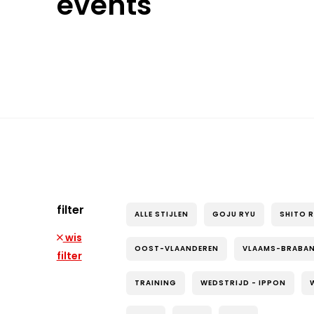
events
filter
ALLE STIJLEN
GOJU RYU
SHITO 
wis
OOST-VLAANDEREN
VLAAMS-BRABA
filter
TRAINING
WEDSTRIJD - IPPON