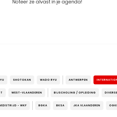
Noteer ze alvast in je agenda!
RYU
SHOTOKAN
WADO RYU
ANTWERPEN
INTERNATIO
NT
WEST-VLAANDEREN
BIJSCHOLING / OPLEIDING
DIVERS
WEDSTRIJD - WKF
BGKA
BKSA
JKA VLAANDEREN
OGK