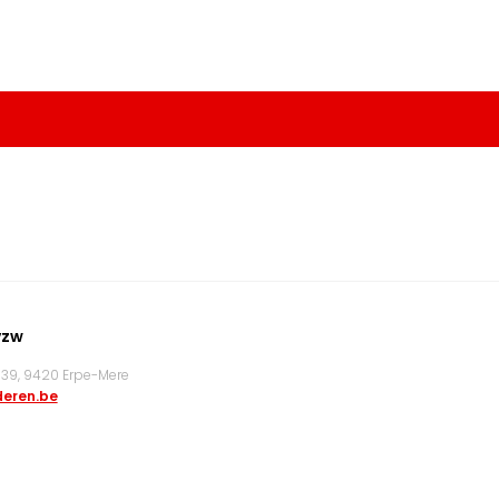
vzw
9, 9420 Erpe-Mere
eren.be