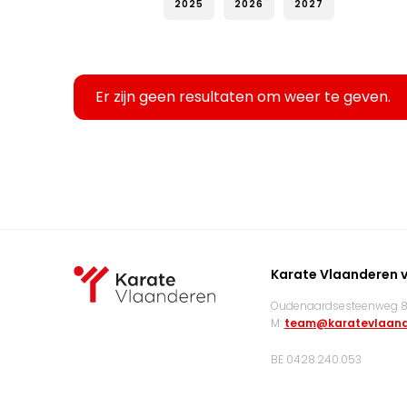
2025
2026
2027
Er zijn geen resultaten om weer te geven.
Karate Vlaanderen 
Oudenaardsesteenweg 83
M:
team@karatevlaand
BE 0428.240.053