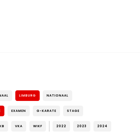
NAAL
LIMBURG
NATIONAAL
E
EXAMEN
G-KARATE
STAGE
KB
VKA
WIKF
2022
2023
2024