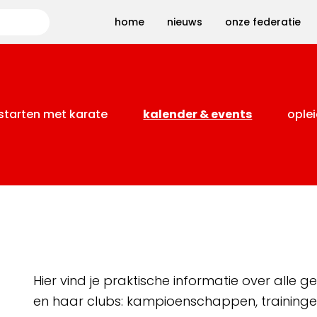
Zoeken
home
nieuws
onze federatie
starten met karate
kalender & events
oplei
Hier vind je praktische informatie over alle
en haar clubs: kampioenschappen, training