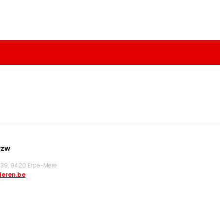
vzw
9, 9420 Erpe-Mere
eren.be