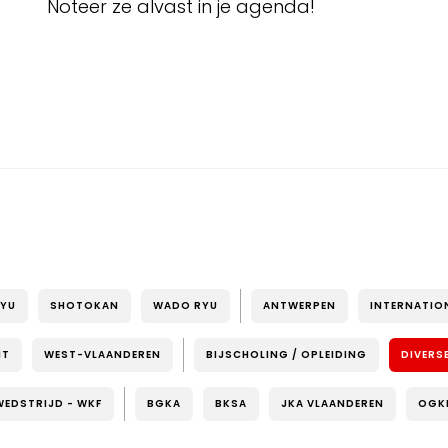
Noteer ze alvast in je agenda!
RYU
SHOTOKAN
WADO RYU
ANTWERPEN
INTERNATIO
NT
WEST-VLAANDEREN
BIJSCHOLING / OPLEIDING
DIVERS
WEDSTRIJD - WKF
BGKA
BKSA
JKA VLAANDEREN
OGK