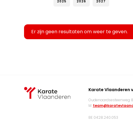
2025
2026
2027
Er zijn geen resultaten om weer te geven.
Karate Vlaanderen 
Oudenaardsesteenweg 83
M:
team@karatevlaand
BE 0428.240.053