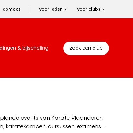
contact
voor leden
voor clubs
dingen & bijscholing
zoek een club
 geplande events van Karate Vlaanderen
en, karatekampen, cursussen, examens …