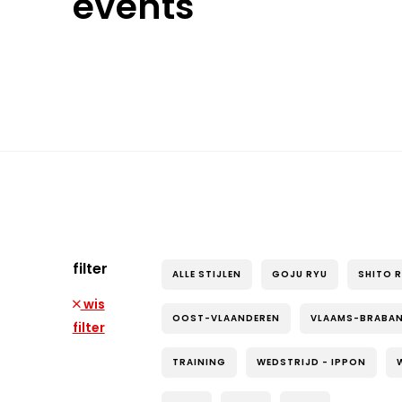
events
filter
ALLE STIJLEN
GOJU RYU
SHITO 
wis
OOST-VLAANDEREN
VLAAMS-BRABA
filter
TRAINING
WEDSTRIJD - IPPON