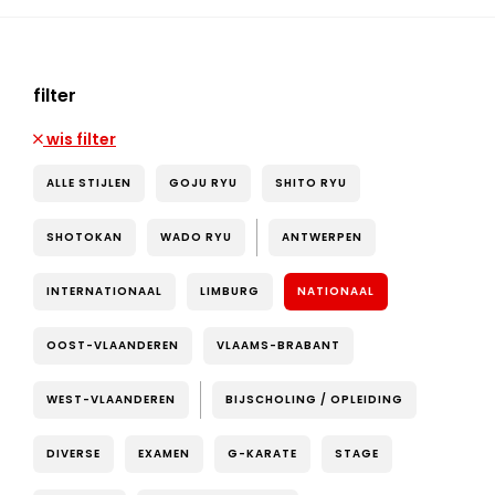
filter
wis filter
ALLE STIJLEN
GOJU RYU
SHITO RYU
SHOTOKAN
WADO RYU
ANTWERPEN
INTERNATIONAAL
LIMBURG
NATIONAAL
OOST-VLAANDEREN
VLAAMS-BRABANT
WEST-VLAANDEREN
BIJSCHOLING / OPLEIDING
DIVERSE
EXAMEN
G-KARATE
STAGE