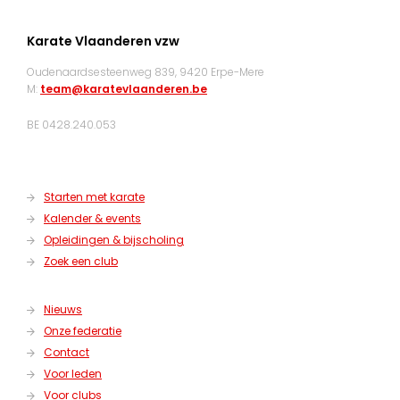
Karate Vlaanderen vzw
Oudenaardsesteenweg 839, 9420 Erpe-Mere
M:
team@karatevlaanderen.be
BE 0428.240.053
Starten met karate
Kalender & events
Opleidingen & bijscholing
Zoek een club
Nieuws
Onze federatie
Contact
Voor leden
Voor clubs