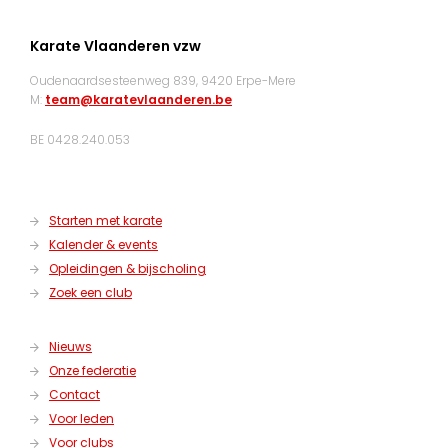
Karate Vlaanderen vzw
Oudenaardsesteenweg 839, 9420 Erpe-Mere
M:
team@karatevlaanderen.be
BE 0428.240.053
Starten met karate
Kalender & events
Opleidingen & bijscholing
Zoek een club
Nieuws
Onze federatie
Contact
Voor leden
Voor clubs