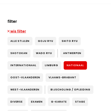
filter
wis filter
ALLE STIJLEN
GOJU RYU
SHITO RYU
SHOTOKAN
WADO RYU
ANTWERPEN
INTERNATIONAAL
LIMBURG
NATIONAAL
OOST-VLAANDEREN
VLAAMS-BRABANT
WEST-VLAANDEREN
BIJSCHOLING / OPLEIDING
DIVERSE
EXAMEN
G-KARATE
STAGE