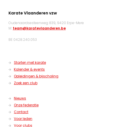
Karate Vlaanderen vzw
Oudenaardsesteenweg 839, 9420 Erpe-Mere
M:
team@karatevlaanderen.be
BE 0428.240.053
Starten met karate
Kalender & events
Opleidingen & bijscholing
Zoek een club
Nieuws
Onze federatie
Contact
Voor leden
Voor clubs