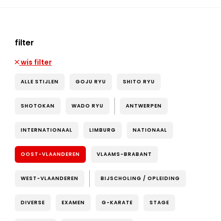
filter
wis filter
ALLE STIJLEN
GOJU RYU
SHITO RYU
SHOTOKAN
WADO RYU
ANTWERPEN
INTERNATIONAAL
LIMBURG
NATIONAAL
OOST-VLAANDEREN
VLAAMS-BRABANT
WEST-VLAANDEREN
BIJSCHOLING / OPLEIDING
DIVERSE
EXAMEN
G-KARATE
STAGE