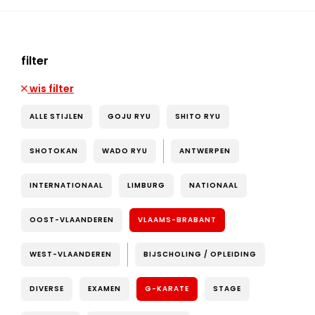
filter
wis filter
ALLE STIJLEN
GOJU RYU
SHITO RYU
SHOTOKAN
WADO RYU
ANTWERPEN
INTERNATIONAAL
LIMBURG
NATIONAAL
OOST-VLAANDEREN
VLAAMS-BRABANT
WEST-VLAANDEREN
BIJSCHOLING / OPLEIDING
DIVERSE
EXAMEN
G-KARATE
STAGE