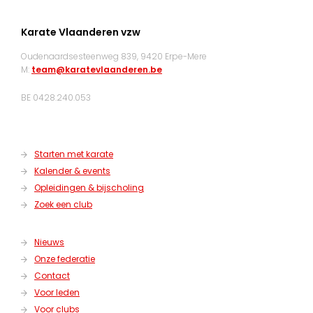
Karate Vlaanderen vzw
Oudenaardsesteenweg 839, 9420 Erpe-Mere
M:
team@karatevlaanderen.be
BE 0428.240.053
Starten met karate
Kalender & events
Opleidingen & bijscholing
Zoek een club
Nieuws
Onze federatie
Contact
Voor leden
Voor clubs