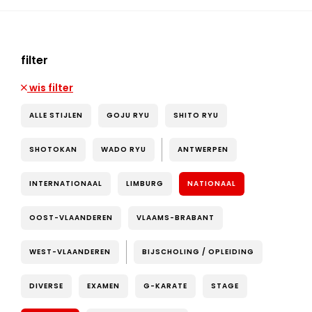
filter
wis filter
ALLE STIJLEN
GOJU RYU
SHITO RYU
SHOTOKAN
WADO RYU
ANTWERPEN
INTERNATIONAAL
LIMBURG
NATIONAAL
OOST-VLAANDEREN
VLAAMS-BRABANT
WEST-VLAANDEREN
BIJSCHOLING / OPLEIDING
DIVERSE
EXAMEN
G-KARATE
STAGE