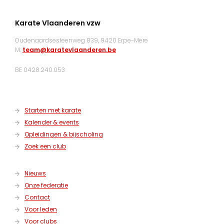
Karate Vlaanderen vzw
Oudenaardsesteenweg 839, 9420 Erpe-Mere
M:
team@karatevlaanderen.be
BE 0428.240.053
Starten met karate
Kalender & events
Opleidingen & bijscholing
Zoek een club
Nieuws
Onze federatie
Contact
Voor leden
Voor clubs