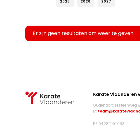
2025
2026
2027
Er zijn geen resultaten om weer te geven.
Karate Vlaanderen 
Oudenaardsesteenweg 83
M:
team@karatevlaand
BE 0428.240.053