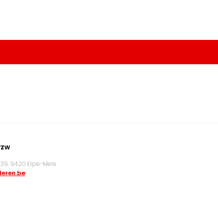
vzw
9, 9420 Erpe-Mere
eren.be