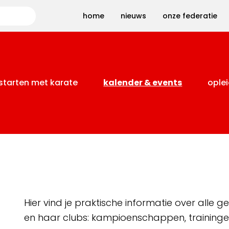
Zoeken
home
nieuws
onze federatie
starten met karate
kalender & events
oplei
Hier vind je praktische informatie over alle
en haar clubs: kampioenschappen, training