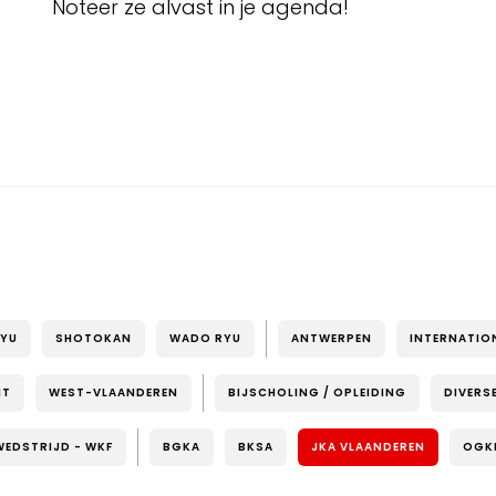
Noteer ze alvast in je agenda!
RYU
SHOTOKAN
WADO RYU
ANTWERPEN
INTERNATIO
NT
WEST-VLAANDEREN
BIJSCHOLING / OPLEIDING
DIVERS
WEDSTRIJD - WKF
BGKA
BKSA
JKA VLAANDEREN
OGK