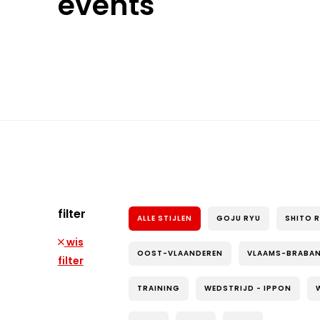
events
filter
ALLE STIJLEN
GOJU RYU
SHITO 
wis
OOST-VLAANDEREN
VLAAMS-BRABA
filter
TRAINING
WEDSTRIJD - IPPON