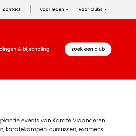
contact
voor leden
voor clubs
dingen & bijscholing
zoek een club
 geplande events van Karate Vlaanderen
en, karatekampen, cursussen, examens …