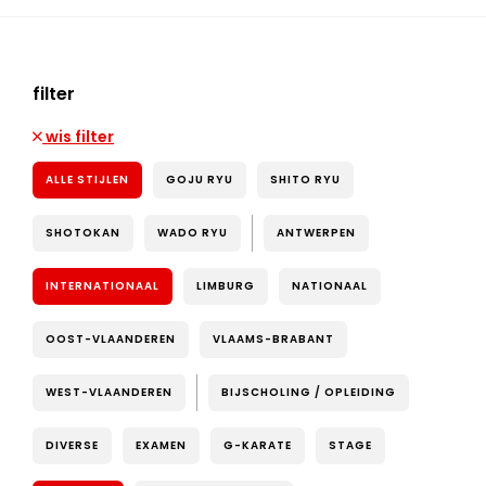
filter
wis filter
ALLE STIJLEN
GOJU RYU
SHITO RYU
SHOTOKAN
WADO RYU
ANTWERPEN
INTERNATIONAAL
LIMBURG
NATIONAAL
OOST-VLAANDEREN
VLAAMS-BRABANT
WEST-VLAANDEREN
BIJSCHOLING / OPLEIDING
DIVERSE
EXAMEN
G-KARATE
STAGE