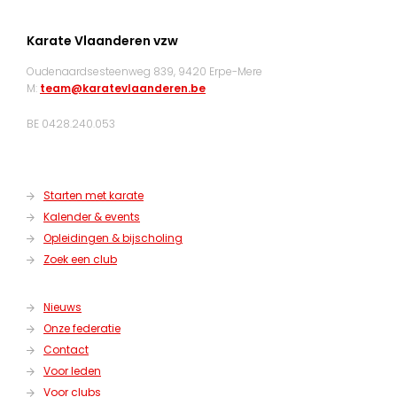
Karate Vlaanderen vzw
Oudenaardsesteenweg 839, 9420 Erpe-Mere
M:
team@karatevlaanderen.be
BE 0428.240.053
Starten met karate
Kalender & events
Opleidingen & bijscholing
Zoek een club
Nieuws
Onze federatie
Contact
Voor leden
Voor clubs