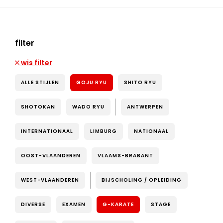
filter
wis filter
ALLE STIJLEN
GOJU RYU
SHITO RYU
SHOTOKAN
WADO RYU
ANTWERPEN
INTERNATIONAAL
LIMBURG
NATIONAAL
OOST-VLAANDEREN
VLAAMS-BRABANT
WEST-VLAANDEREN
BIJSCHOLING / OPLEIDING
DIVERSE
EXAMEN
G-KARATE
STAGE