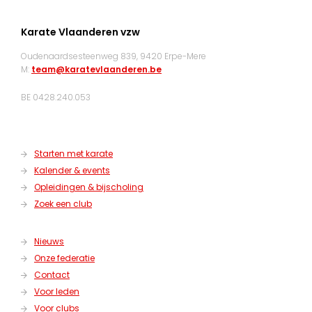
Karate Vlaanderen vzw
Oudenaardsesteenweg 839, 9420 Erpe-Mere
M:
team@karatevlaanderen.be
BE 0428.240.053
Starten met karate
Kalender & events
Opleidingen & bijscholing
Zoek een club
Nieuws
Onze federatie
Contact
Voor leden
Voor clubs