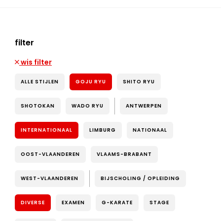
filter
wis filter
ALLE STIJLEN
GOJU RYU
SHITO RYU
SHOTOKAN
WADO RYU
ANTWERPEN
INTERNATIONAAL
LIMBURG
NATIONAAL
OOST-VLAANDEREN
VLAAMS-BRABANT
WEST-VLAANDEREN
BIJSCHOLING / OPLEIDING
DIVERSE
EXAMEN
G-KARATE
STAGE