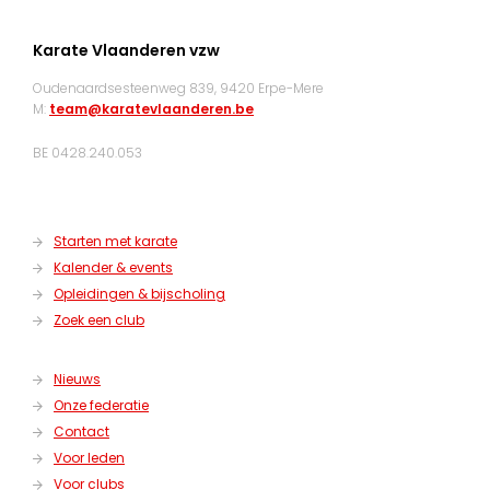
Karate Vlaanderen vzw
Oudenaardsesteenweg 839, 9420 Erpe-Mere
M:
team@karatevlaanderen.be
BE 0428.240.053
Starten met karate
Kalender & events
Opleidingen & bijscholing
Zoek een club
Nieuws
Onze federatie
Contact
Voor leden
Voor clubs