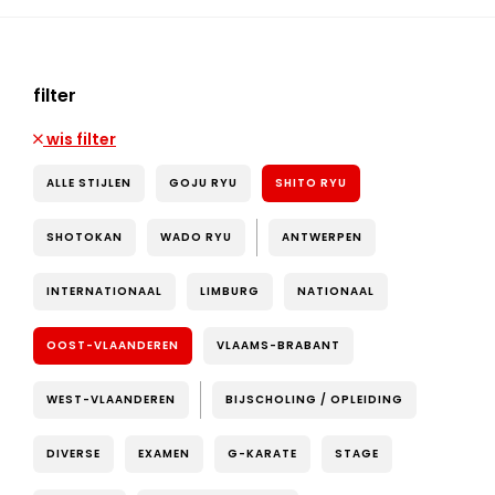
filter
wis filter
ALLE STIJLEN
GOJU RYU
SHITO RYU
SHOTOKAN
WADO RYU
ANTWERPEN
INTERNATIONAAL
LIMBURG
NATIONAAL
OOST-VLAANDEREN
VLAAMS-BRABANT
WEST-VLAANDEREN
BIJSCHOLING / OPLEIDING
DIVERSE
EXAMEN
G-KARATE
STAGE