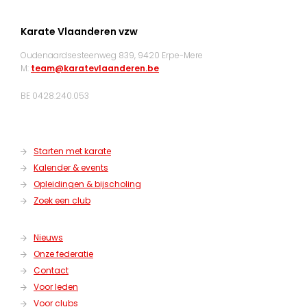
Karate Vlaanderen vzw
Oudenaardsesteenweg 839, 9420 Erpe-Mere
M:
team@karatevlaanderen.be
BE 0428.240.053
Starten met karate
Kalender & events
Opleidingen & bijscholing
Zoek een club
Nieuws
Onze federatie
Contact
Voor leden
Voor clubs