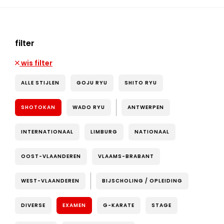
filter
wis filter
ALLE STIJLEN
GOJU RYU
SHITO RYU
SHOTOKAN
WADO RYU
ANTWERPEN
INTERNATIONAAL
LIMBURG
NATIONAAL
OOST-VLAANDEREN
VLAAMS-BRABANT
WEST-VLAANDEREN
BIJSCHOLING / OPLEIDING
DIVERSE
EXAMEN
G-KARATE
STAGE