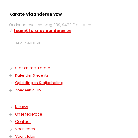
Karate Vlaanderen vzw
Oudenaardsesteenweg 839, 9420 Erpe-Mere
M:
team@karatevlaanderen.be
BE 0428.240.053
Starten met karate
Kalender & events
Opleidingen & bijscholing
Zoek een club
Nieuws
Onze federatie
Contact
Voor leden
Voor clubs