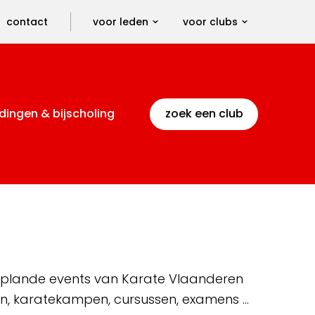
contact
voor leden
voor clubs
dingen & bijscholing
zoek een club
 geplande events van Karate Vlaanderen
en, karatekampen, cursussen, examens …