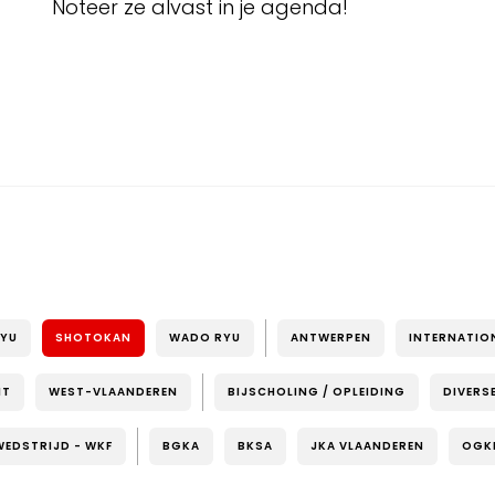
Noteer ze alvast in je agenda!
RYU
SHOTOKAN
WADO RYU
ANTWERPEN
INTERNATIO
NT
WEST-VLAANDEREN
BIJSCHOLING / OPLEIDING
DIVERS
WEDSTRIJD - WKF
BGKA
BKSA
JKA VLAANDEREN
OGK