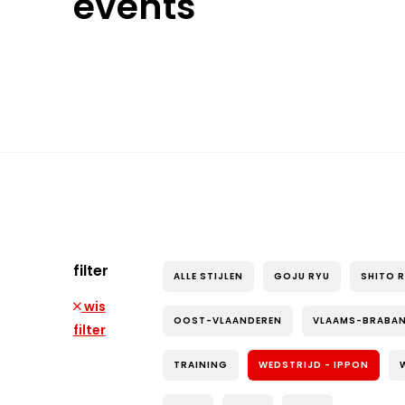
events
filter
ALLE STIJLEN
GOJU RYU
SHITO 
wis
OOST-VLAANDEREN
VLAAMS-BRABA
filter
TRAINING
WEDSTRIJD - IPPON