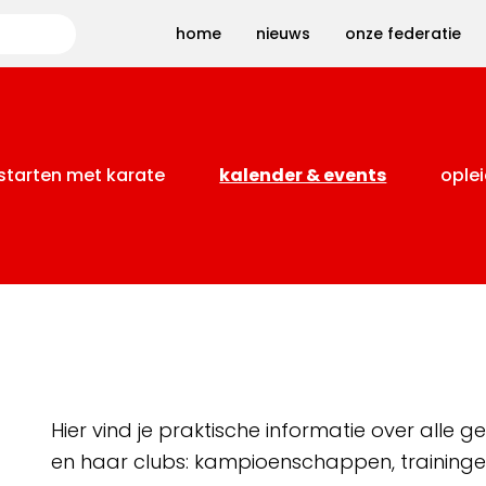
Zoeken
home
nieuws
onze federatie
starten met karate
kalender & events
oplei
Hier vind je praktische informatie over alle
en haar clubs: kampioenschappen, training