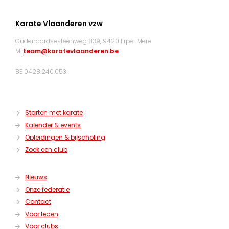
Karate Vlaanderen vzw
Oudenaardsesteenweg 839, 9420 Erpe-Mere
M:
team@karatevlaanderen.be
BE 0428.240.053
Starten met karate
Kalender & events
Opleidingen & bijscholing
Zoek een club
Nieuws
Onze federatie
Contact
Voor leden
Voor clubs