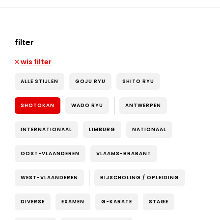
filter
wis filter
ALLE STIJLEN
GOJU RYU
SHITO RYU
SHOTOKAN
WADO RYU
ANTWERPEN
INTERNATIONAAL
LIMBURG
NATIONAAL
OOST-VLAANDEREN
VLAAMS-BRABANT
WEST-VLAANDEREN
BIJSCHOLING / OPLEIDING
DIVERSE
EXAMEN
G-KARATE
STAGE