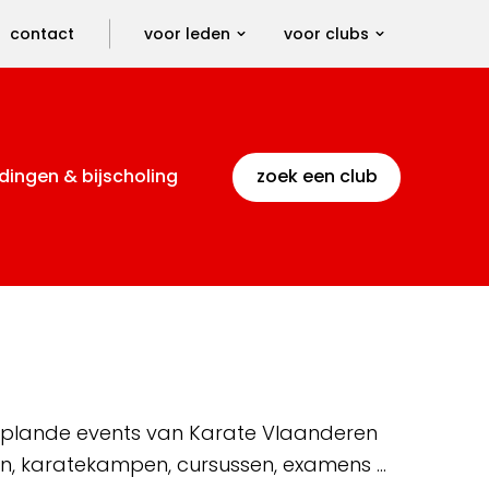
contact
voor leden
voor clubs
dingen & bijscholing
zoek een club
 geplande events van Karate Vlaanderen
en, karatekampen, cursussen, examens …