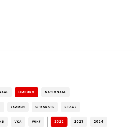
NAAL
LIMBURG
NATIONAAL
E
EXAMEN
G-KARATE
STAGE
KB
VKA
WIKF
2022
2023
2024