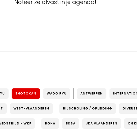
Noteer ze alvast in je agenda!
RYU
SHOTOKAN
WADO RYU
ANTWERPEN
INTERNATIO
NT
WEST-VLAANDEREN
BIJSCHOLING / OPLEIDING
DIVERS
WEDSTRIJD - WKF
BGKA
BKSA
JKA VLAANDEREN
OGK