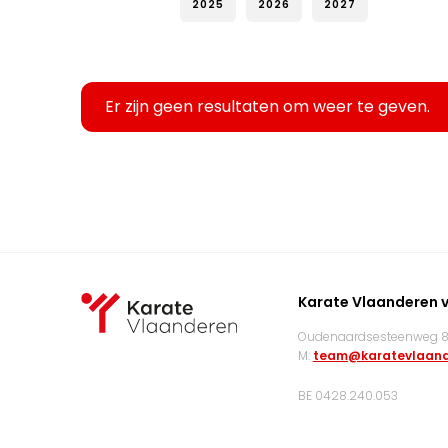
2025
2026
2027
Er zijn geen resultaten om weer te geven.
Karate Vlaanderen 
Oudenaardsesteenweg 83
M:
team@karatevlaand
BE 0428.240.053