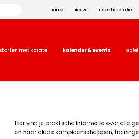
Zoeken
home
nieuws
onze federatie
starten met karate
kalender & events
oplei
Hier vind je praktische informatie over alle
en haar clubs: kampioenschappen, training