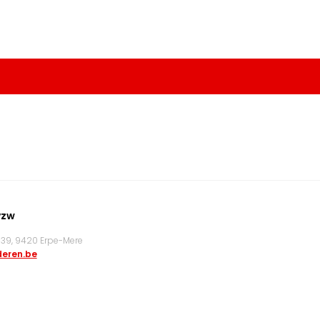
vzw
9, 9420 Erpe-Mere
eren.be