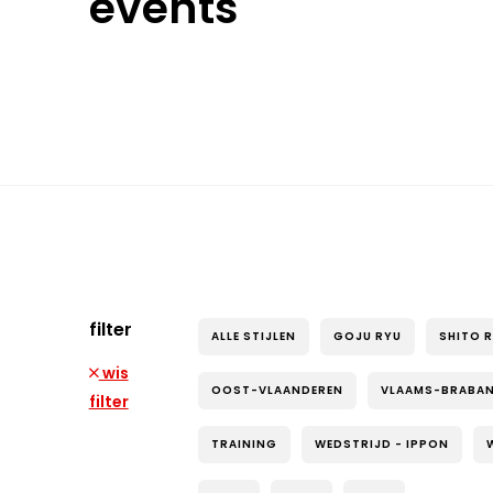
events
filter
ALLE STIJLEN
GOJU RYU
SHITO 
wis
OOST-VLAANDEREN
VLAAMS-BRABA
filter
TRAINING
WEDSTRIJD - IPPON