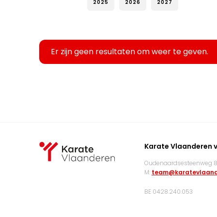
2025
2026
2027
Er zijn geen resultaten om weer te geven.
Karate Vlaanderen 
Oudenaardsesteenweg 83
M:
team@karatevlaand
BE 0428.240.053