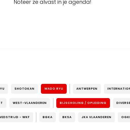
Noteer ze alvast in je agenda!
RYU
SHOTOKAN
WADO RYU
ANTWERPEN
INTERNATIO
NT
WEST-VLAANDEREN
BIJSCHOLING / OPLEIDING
DIVERS
WEDSTRIJD - WKF
BGKA
BKSA
JKA VLAANDEREN
OGK