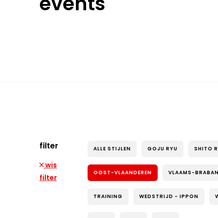
events
filter
ALLE STIJLEN
GOJU RYU
SHITO 
wis
OOST-VLAANDEREN
VLAAMS-BRABA
filter
TRAINING
WEDSTRIJD - IPPON