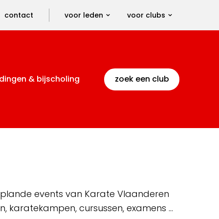
contact
voor leden
voor clubs
dingen & bijscholing
zoek een club
 geplande events van Karate Vlaanderen
en, karatekampen, cursussen, examens …