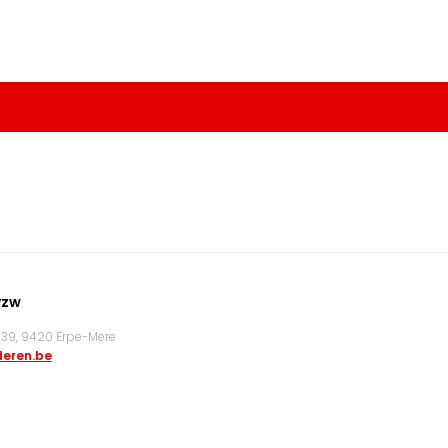
vzw
9, 9420 Erpe-Mere
eren.be