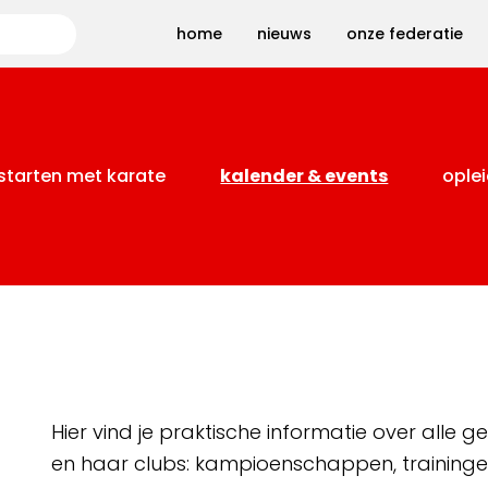
Zoeken
home
nieuws
onze federatie
starten met karate
kalender & events
oplei
Hier vind je praktische informatie over alle
en haar clubs: kampioenschappen, training