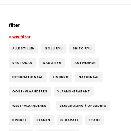
filter
wis filter
ALLE STIJLEN
GOJU RYU
SHITO RYU
SHOTOKAN
WADO RYU
ANTWERPEN
INTERNATIONAAL
LIMBURG
NATIONAAL
OOST-VLAANDEREN
VLAAMS-BRABANT
WEST-VLAANDEREN
BIJSCHOLING / OPLEIDING
DIVERSE
EXAMEN
G-KARATE
STAGE