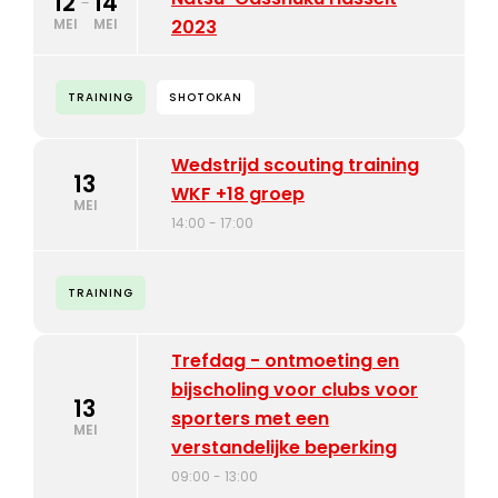
12
14
-
MEI
MEI
2023
TRAINING
SHOTOKAN
Wedstrijd scouting training
13
WKF +18 groep
MEI
14:00 - 17:00
TRAINING
Trefdag - ontmoeting en
bijscholing voor clubs voor
13
sporters met een
MEI
verstandelijke beperking
09:00 - 13:00