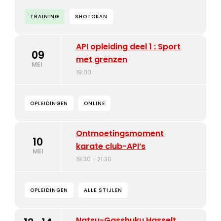
TRAINING
SHOTOKAN
API opleiding deel 1 : Sport
09
met grenzen
MEI
19:00
OPLEIDINGEN
ONLINE
Ontmoetingsmoment
10
karate club-API’s
MEI
19:30 - 21:30
OPLEIDINGEN
ALLE STIJLEN
Natsu-Gasshuku Hasselt