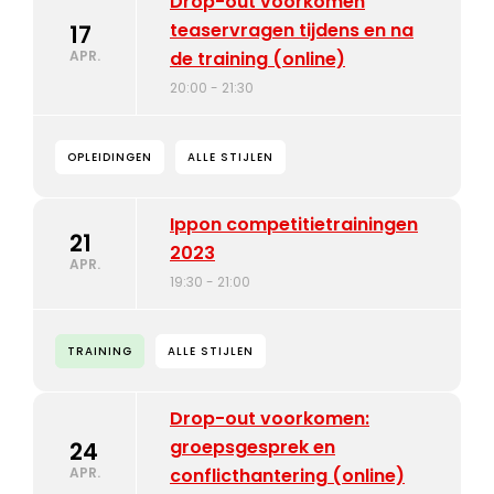
Drop-out voorkomen
teaservragen tijdens en na
17
APR.
de training (online)
20:00 - 21:30
OPLEIDINGEN
ALLE STIJLEN
Ippon competitietrainingen
21
2023
APR.
19:30 - 21:00
TRAINING
ALLE STIJLEN
Drop-out voorkomen:
groepsgesprek en
24
APR.
conflicthantering (online)