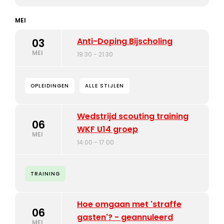
MEI
Anti-Doping Bijscholing
03
MEI
19:30 - 21:30
OPLEIDINGEN
ALLE STIJLEN
Wedstrijd scouting training
06
WKF U14 groep
MEI
14:00 - 17:00
TRAINING
Hoe omgaan met 'straffe
06
gasten'? - geannuleerd
MEI