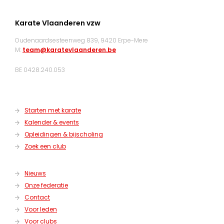
Karate Vlaanderen vzw
Oudenaardsesteenweg 839, 9420 Erpe-Mere
M:
team@karatevlaanderen.be
BE 0428.240.053
Starten met karate
Kalender & events
Opleidingen & bijscholing
Zoek een club
Nieuws
Onze federatie
Contact
Voor leden
Voor clubs