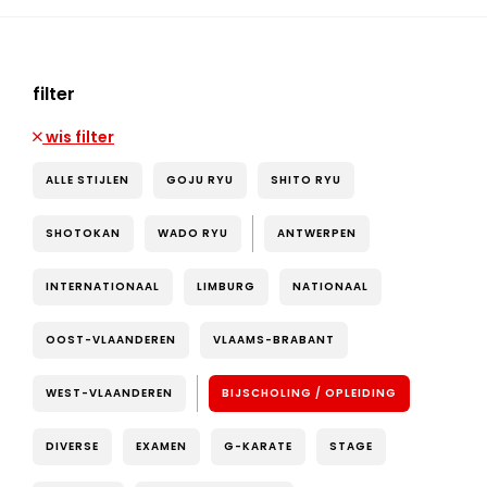
filter
wis filter
ALLE STIJLEN
GOJU RYU
SHITO RYU
SHOTOKAN
WADO RYU
ANTWERPEN
INTERNATIONAAL
LIMBURG
NATIONAAL
OOST-VLAANDEREN
VLAAMS-BRABANT
WEST-VLAANDEREN
BIJSCHOLING / OPLEIDING
DIVERSE
EXAMEN
G-KARATE
STAGE