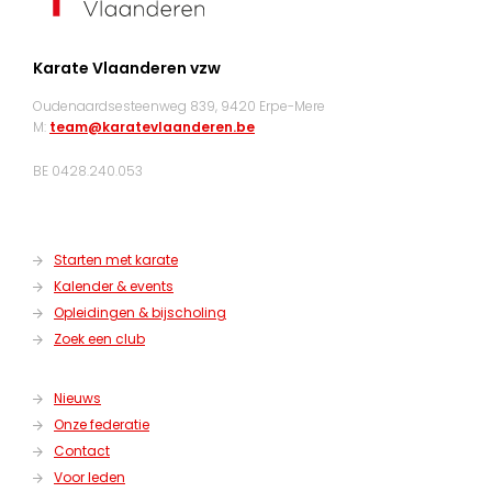
Karate Vlaanderen vzw
Oudenaardsesteenweg 839, 9420 Erpe-Mere
M:
team@karatevlaanderen.be
BE 0428.240.053
Starten met karate
Kalender & events
Opleidingen & bijscholing
Zoek een club
Nieuws
Onze federatie
Contact
Voor leden