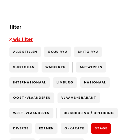
filter
wis filter
ALLE STIJLEN
GOJU RYU
SHITO RYU
SHOTOKAN
WADO RYU
ANTWERPEN
INTERNATIONAAL
LIMBURG
NATIONAAL
OOST-VLAANDEREN
VLAAMS-BRABANT
WEST-VLAANDEREN
BIJSCHOLING / OPLEIDING
DIVERSE
EXAMEN
G-KARATE
STAGE