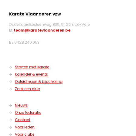
Karate Vlaanderen vzw
Oudenaardsesteenweg 839, 9420 Erpe-Mere
M:
team@karatevlaanderen.be
BE 0428.240.053
Starten met karate
Kalender & events
Opleidingen & bijscholing
Zoek een club
Nieuws
Onze federatie
Contact
Voor leden
Voor clubs