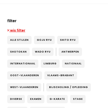
filter
wis filter
ALLE STIJLEN
GOJU RYU
SHITO RYU
SHOTOKAN
WADO RYU
ANTWERPEN
INTERNATIONAAL
LIMBURG
NATIONAAL
OOST-VLAANDEREN
VLAAMS-BRABANT
WEST-VLAANDEREN
BIJSCHOLING / OPLEIDING
DIVERSE
EXAMEN
G-KARATE
STAGE