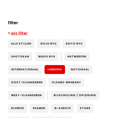
filter
wis filter
ALLE STIJLEN
GOJU RYU
SHITO RYU
SHOTOKAN
WADO RYU
ANTWERPEN
INTERNATIONAAL
LIMBURG
NATIONAAL
OOST-VLAANDEREN
VLAAMS-BRABANT
WEST-VLAANDEREN
BIJSCHOLING / OPLEIDING
DIVERSE
EXAMEN
G-KARATE
STAGE