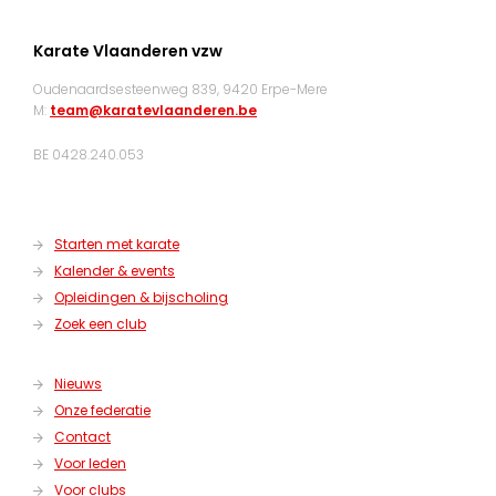
Karate Vlaanderen vzw
Oudenaardsesteenweg 839, 9420 Erpe-Mere
M:
team@karatevlaanderen.be
BE 0428.240.053
Starten met karate
Kalender & events
Opleidingen & bijscholing
Zoek een club
Nieuws
Onze federatie
Contact
Voor leden
Voor clubs