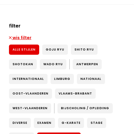
filter
wis filter
ALLE STIJLEN
GOJU RYU
SHITO RYU
SHOTOKAN
WADO RYU
ANTWERPEN
INTERNATIONAAL
LIMBURG
NATIONAAL
OOST-VLAANDEREN
VLAAMS-BRABANT
WEST-VLAANDEREN
BIJSCHOLING / OPLEIDING
DIVERSE
EXAMEN
G-KARATE
STAGE