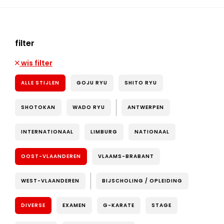
filter
wis filter
ALLE STIJLEN
GOJU RYU
SHITO RYU
SHOTOKAN
WADO RYU
ANTWERPEN
INTERNATIONAAL
LIMBURG
NATIONAAL
OOST-VLAANDEREN
VLAAMS-BRABANT
WEST-VLAANDEREN
BIJSCHOLING / OPLEIDING
DIVERSE
EXAMEN
G-KARATE
STAGE