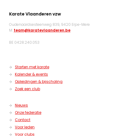
Karate Vlaanderen vzw
Oudenaardsesteenweg 839, 9420 Erpe-Mere
M:
team@karatevlaanderen.be
BE 0428.240.053
Starten met karate
Kalender & events
Opleidingen & bijscholing
Zoek een club
Nieuws
Onze federatie
Contact
Voor leden
Voor clubs