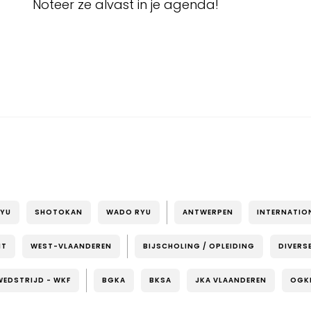
Noteer ze alvast in je agenda!
RYU
SHOTOKAN
WADO RYU
ANTWERPEN
INTERNATIO
NT
WEST-VLAANDEREN
BIJSCHOLING / OPLEIDING
DIVERS
WEDSTRIJD - WKF
BGKA
BKSA
JKA VLAANDEREN
OGK