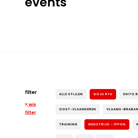
events
filter
ALLE STIJLEN
GOJU RYU
SHITO 
wis
OOST-VLAANDEREN
VLAAMS-BRABA
filter
TRAINING
WEDSTRIJD - IPPON