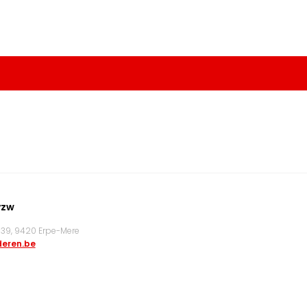
vzw
9, 9420 Erpe-Mere
eren.be