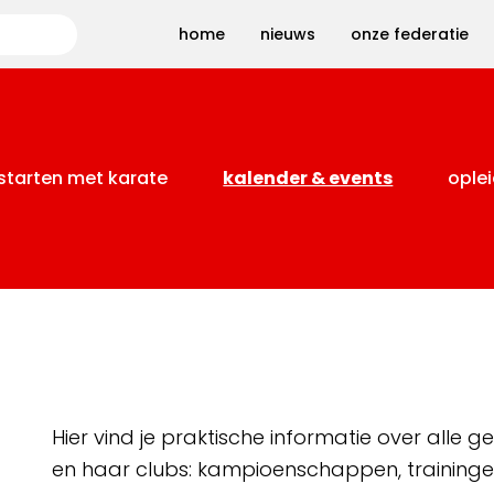
Zoeken
home
nieuws
onze federatie
starten met karate
kalender & events
oplei
Hier vind je praktische informatie over alle
en haar clubs: kampioenschappen, training