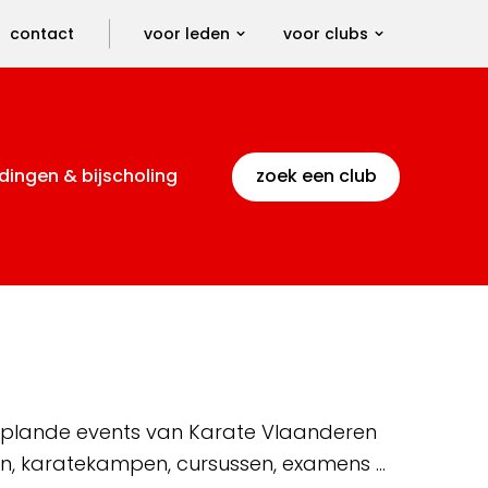
contact
voor leden
voor clubs
dingen & bijscholing
zoek een club
 geplande events van Karate Vlaanderen
en, karatekampen, cursussen, examens …