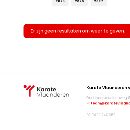
2025
2026
2027
Er zijn geen resultaten om weer te geven.
Karate Vlaanderen 
Oudenaardsesteenweg 83
M:
team@karatevlaand
BE 0428.240.053