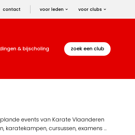
contact
voor leden
voor clubs
dingen & bijscholing
zoek een club
 geplande events van Karate Vlaanderen
en, karatekampen, cursussen, examens …