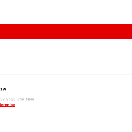
vzw
9, 9420 Erpe-Mere
eren.be