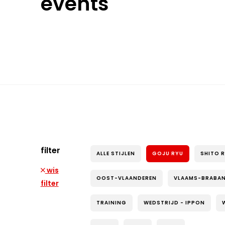
events
filter
ALLE STIJLEN
GOJU RYU
SHITO 
wis
OOST-VLAANDEREN
VLAAMS-BRABA
filter
TRAINING
WEDSTRIJD - IPPON