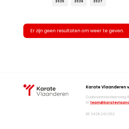
2025
2026
2027
Er zijn geen resultaten om weer te geven.
Karate Vlaanderen 
Oudenaardsesteenweg 83
M:
team@karatevlaand
BE 0428.240.053