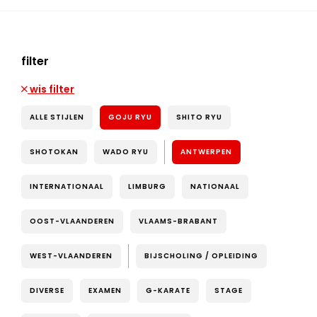
filter
wis filter
ALLE STIJLEN
GOJU RYU
SHITO RYU
SHOTOKAN
WADO RYU
ANTWERPEN
INTERNATIONAAL
LIMBURG
NATIONAAL
OOST-VLAANDEREN
VLAAMS-BRABANT
WEST-VLAANDEREN
BIJSCHOLING / OPLEIDING
DIVERSE
EXAMEN
G-KARATE
STAGE