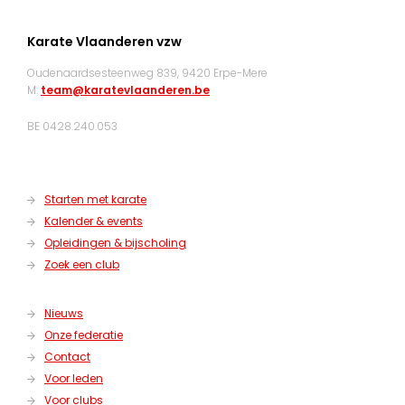
Karate Vlaanderen vzw
Oudenaardsesteenweg 839, 9420 Erpe-Mere
M:
team@karatevlaanderen.be
BE 0428.240.053
Starten met karate
Kalender & events
Opleidingen & bijscholing
Zoek een club
Nieuws
Onze federatie
Contact
Voor leden
Voor clubs