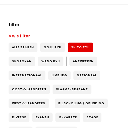
filter
wis filter
ALLE STIJLEN
GOJU RYU
SHITO RYU
SHOTOKAN
WADO RYU
ANTWERPEN
INTERNATIONAAL
LIMBURG
NATIONAAL
OOST-VLAANDEREN
VLAAMS-BRABANT
WEST-VLAANDEREN
BIJSCHOLING / OPLEIDING
DIVERSE
EXAMEN
G-KARATE
STAGE