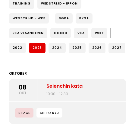
TRAINING
WEDSTRIJD - IPPON
WEDSTRIJD - WKF
BGKA
BKSA
JKA VLAANDEREN
OGKKB
VKA
WIKF
2022
2023
2024
2025
2026
2027
OKTOBER
Seienchin kata
08
OKT.
10:30 - 12:30
STAGE
SHITO RYU