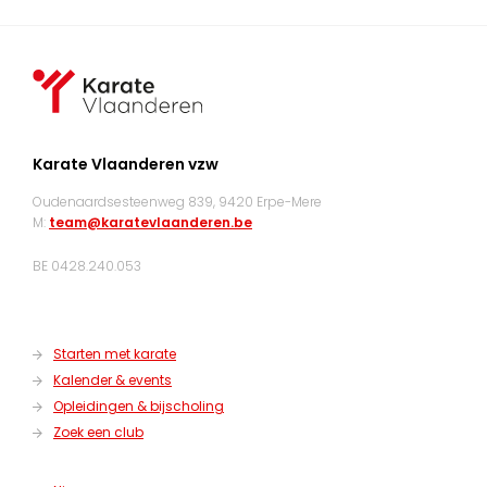
Karate Vlaanderen vzw
Oudenaardsesteenweg 839, 9420 Erpe-Mere
M:
team@karatevlaanderen.be
BE 0428.240.053
Starten met karate
Kalender & events
Opleidingen & bijscholing
Zoek een club