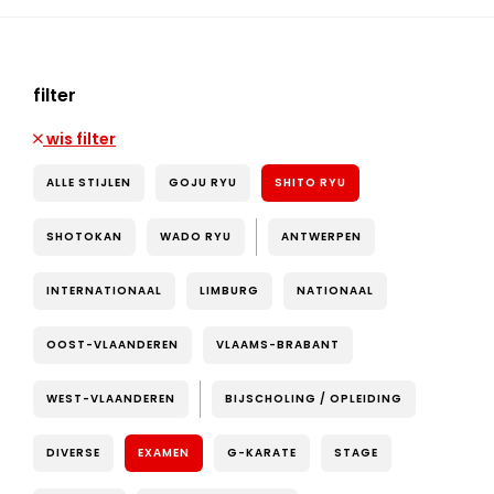
filter
wis filter
ALLE STIJLEN
GOJU RYU
SHITO RYU
SHOTOKAN
WADO RYU
ANTWERPEN
INTERNATIONAAL
LIMBURG
NATIONAAL
OOST-VLAANDEREN
VLAAMS-BRABANT
WEST-VLAANDEREN
BIJSCHOLING / OPLEIDING
DIVERSE
EXAMEN
G-KARATE
STAGE