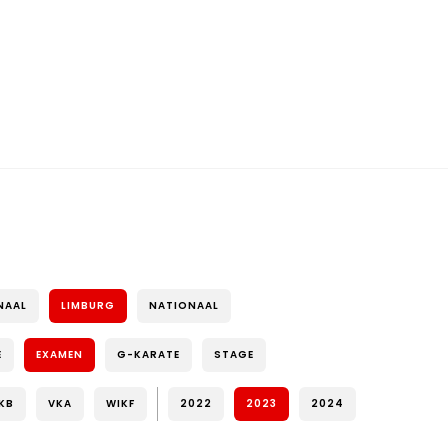
NAAL
LIMBURG
NATIONAAL
E
EXAMEN
G-KARATE
STAGE
KB
VKA
WIKF
2022
2023
2024