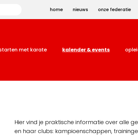
Zoeken
home
nieuws
onze federatie
starten met karate
kalender & events
oplei
Hier vind je praktische informatie over alle
en haar clubs: kampioenschappen, training