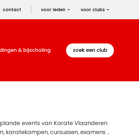
contact
voor leden
voor clubs
dingen & bijscholing
zoek een club
 geplande events van Karate Vlaanderen
en, karatekampen, cursussen, examens …