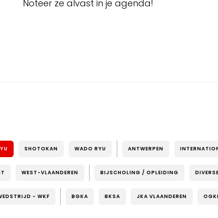
Noteer ze alvast in je agenda!
RYU
SHOTOKAN
WADO RYU
ANTWERPEN
INTERNATIO
NT
WEST-VLAANDEREN
BIJSCHOLING / OPLEIDING
DIVERS
WEDSTRIJD - WKF
BGKA
BKSA
JKA VLAANDEREN
OGK