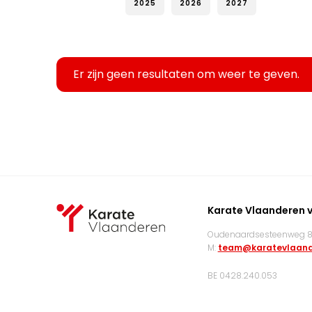
2025
2026
2027
Er zijn geen resultaten om weer te geven.
Karate Vlaanderen 
Oudenaardsesteenweg 83
M:
team@karatevlaand
BE 0428.240.053