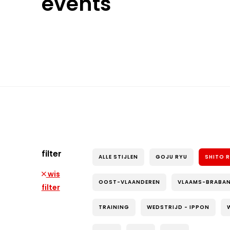
events
filter
ALLE STIJLEN
GOJU RYU
SHITO 
wis
OOST-VLAANDEREN
VLAAMS-BRABA
filter
TRAINING
WEDSTRIJD - IPPON