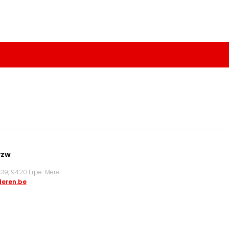
vzw
9, 9420 Erpe-Mere
eren.be