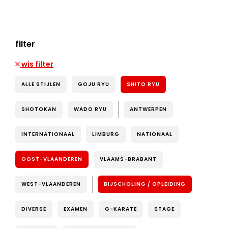
filter
wis filter
ALLE STIJLEN
GOJU RYU
SHITO RYU
SHOTOKAN
WADO RYU
ANTWERPEN
INTERNATIONAAL
LIMBURG
NATIONAAL
OOST-VLAANDEREN
VLAAMS-BRABANT
WEST-VLAANDEREN
BIJSCHOLING / OPLEIDING
DIVERSE
EXAMEN
G-KARATE
STAGE