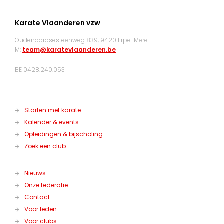
Karate Vlaanderen vzw
Oudenaardsesteenweg 839, 9420 Erpe-Mere
M:
team@karatevlaanderen.be
BE 0428.240.053
Starten met karate
Kalender & events
Opleidingen & bijscholing
Zoek een club
Nieuws
Onze federatie
Contact
Voor leden
Voor clubs