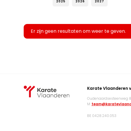
2025
2026
2027
Er zijn geen resultaten om weer te geven.
Karate Vlaanderen 
Oudenaardsesteenweg 83
M:
team@karatevlaand
BE 0428.240.053