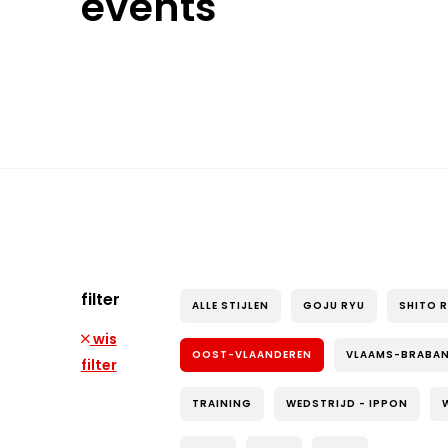
events
filter
ALLE STIJLEN
GOJU RYU
SHITO 
wis
OOST-VLAANDEREN
VLAAMS-BRABA
filter
TRAINING
WEDSTRIJD - IPPON