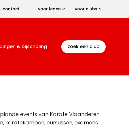
contact
voor leden
voor clubs
dingen & bijscholing
zoek een club
 geplande events van Karate Vlaanderen
en, karatekampen, cursussen, examens …