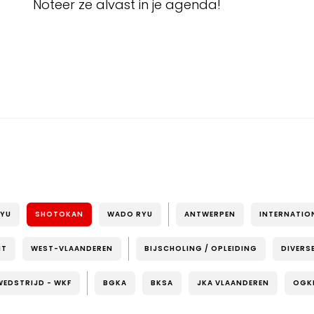
Noteer ze alvast in je agenda!
RYU
SHOTOKAN
WADO RYU
ANTWERPEN
INTERNATIO
NT
WEST-VLAANDEREN
BIJSCHOLING / OPLEIDING
DIVERS
WEDSTRIJD - WKF
BGKA
BKSA
JKA VLAANDEREN
OGK