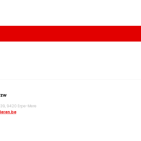
vzw
9, 9420 Erpe-Mere
eren.be