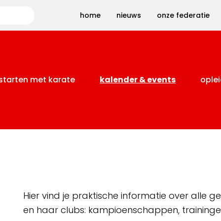
Zoeken
home
nieuws
onze federatie
starten met karate
kalender & events
oplei
Hier vind je praktische informatie over alle
en haar clubs: kampioenschappen, training