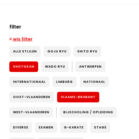
filter
wis filter
ALLE STIJLEN
GOJU RYU
SHITO RYU
SHOTOKAN
WADO RYU
ANTWERPEN
INTERNATIONAAL
LIMBURG
NATIONAAL
OOST-VLAANDEREN
VLAAMS-BRABANT
WEST-VLAANDEREN
BIJSCHOLING / OPLEIDING
DIVERSE
EXAMEN
G-KARATE
STAGE