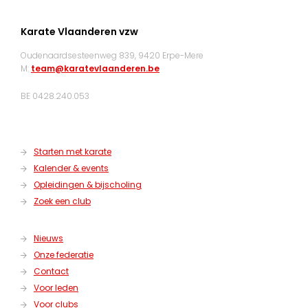
Karate Vlaanderen vzw
Oudenaardsesteenweg 839, 9420 Erpe-Mere
M:
team@karatevlaanderen.be
BE 0428.240.053
Starten met karate
Kalender & events
Opleidingen & bijscholing
Zoek een club
Nieuws
Onze federatie
Contact
Voor leden
Voor clubs