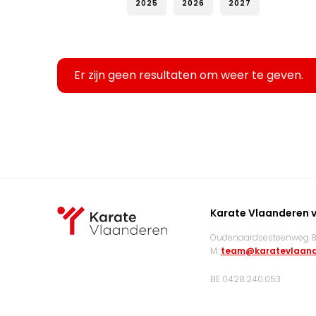
2025
2026
2027
Er zijn geen resultaten om weer te geven.
Karate Vlaanderen 
Oudenaardsesteenweg 83
M:
team@karatevlaand
BE 0428.240.053