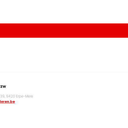
vzw
9, 9420 Erpe-Mere
eren.be