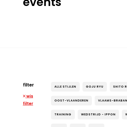
events
filter
ALLE STIJLEN
GOJU RYU
SHITO 
wis
OOST-VLAANDEREN
VLAAMS-BRABA
filter
TRAINING
WEDSTRIJD - IPPON