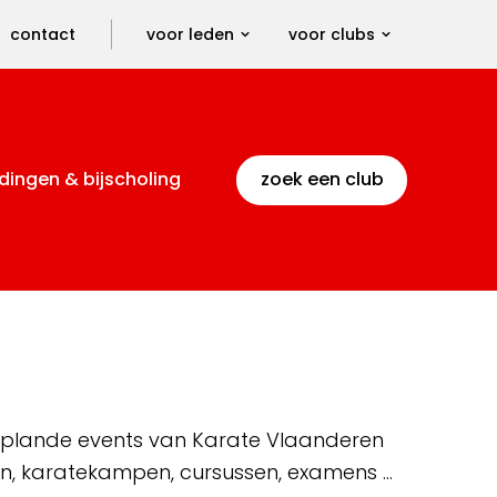
contact
voor leden
voor clubs
dingen & bijscholing
zoek een club
 geplande events van Karate Vlaanderen
en, karatekampen, cursussen, examens …