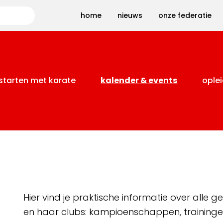
Zoeken
home
nieuws
onze federatie
starten met karate
kalender & events
oplei
Hier vind je praktische informatie over alle
en haar clubs: kampioenschappen, training