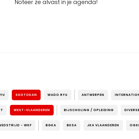
Noteer ze alvast in je agenda!
RYU
SHOTOKAN
WADO RYU
ANTWERPEN
INTERNATIO
NT
WEST-VLAANDEREN
BIJSCHOLING / OPLEIDING
DIVERS
WEDSTRIJD - WKF
BGKA
BKSA
JKA VLAANDEREN
OGK