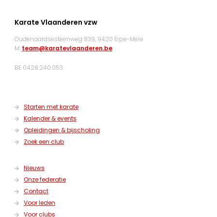
Karate Vlaanderen vzw
Oudenaardsesteenweg 839, 9420 Erpe-Mere
M:
team@karatevlaanderen.be
BE 0428.240.053
Starten met karate
Kalender & events
Opleidingen & bijscholing
Zoek een club
Nieuws
Onze federatie
Contact
Voor leden
Voor clubs