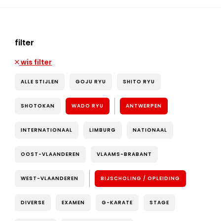
filter
wis filter
ALLE STIJLEN
GOJU RYU
SHITO RYU
SHOTOKAN
WADO RYU
ANTWERPEN
INTERNATIONAAL
LIMBURG
NATIONAAL
OOST-VLAANDEREN
VLAAMS-BRABANT
WEST-VLAANDEREN
BIJSCHOLING / OPLEIDING
DIVERSE
EXAMEN
G-KARATE
STAGE