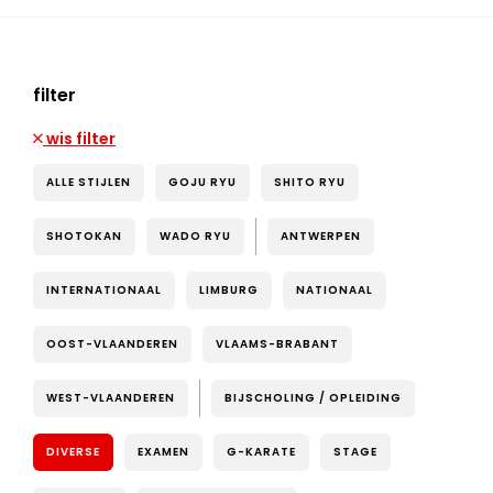
filter
wis filter
ALLE STIJLEN
GOJU RYU
SHITO RYU
SHOTOKAN
WADO RYU
ANTWERPEN
INTERNATIONAAL
LIMBURG
NATIONAAL
OOST-VLAANDEREN
VLAAMS-BRABANT
WEST-VLAANDEREN
BIJSCHOLING / OPLEIDING
DIVERSE
EXAMEN
G-KARATE
STAGE