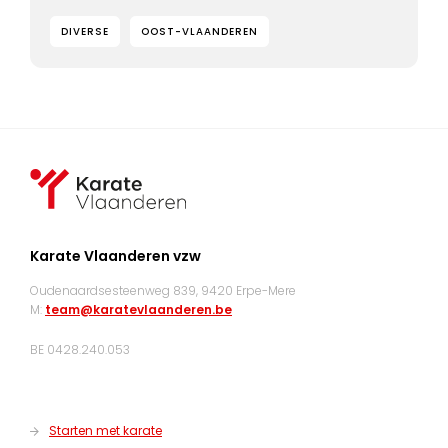
DIVERSE
OOST-VLAANDEREN
Karate Vlaanderen vzw
Oudenaardsesteenweg 839, 9420 Erpe-Mere
M:
team@karatevlaanderen.be
BE 0428.240.053
Starten met karate