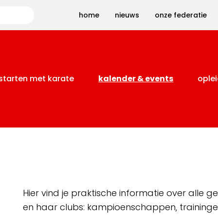
Zoeken
home
nieuws
onze federatie
starten met karate
kalender & events
oplei
Hier vind je praktische informatie over alle
en haar clubs: kampioenschappen, training