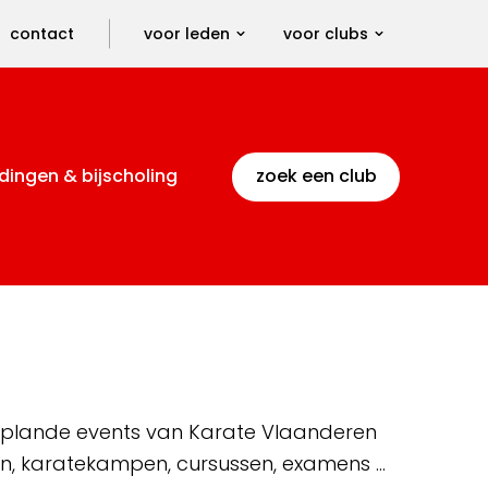
contact
voor leden
voor clubs
dingen & bijscholing
zoek een club
 geplande events van Karate Vlaanderen
en, karatekampen, cursussen, examens …