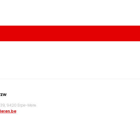
vzw
9, 9420 Erpe-Mere
eren.be