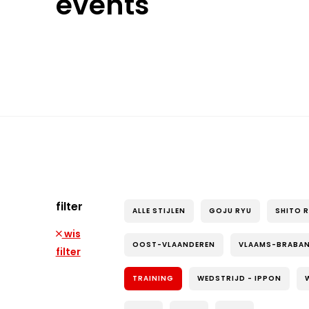
events
filter
ALLE STIJLEN
GOJU RYU
SHITO 
wis
OOST-VLAANDEREN
VLAAMS-BRABA
filter
TRAINING
WEDSTRIJD - IPPON