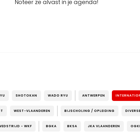
Noteer ze alvast in je agenda!
RYU
SHOTOKAN
WADO RYU
ANTWERPEN
INTERNATIO
NT
WEST-VLAANDEREN
BIJSCHOLING / OPLEIDING
DIVERS
WEDSTRIJD - WKF
BGKA
BKSA
JKA VLAANDEREN
OGK