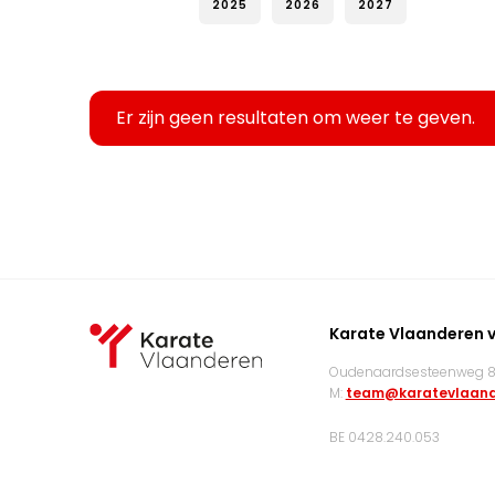
2025
2026
2027
Er zijn geen resultaten om weer te geven.
Karate Vlaanderen 
Oudenaardsesteenweg 83
M:
team@karatevlaand
BE 0428.240.053