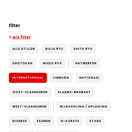
filter
wis filter
ALLE STIJLEN
GOJU RYU
SHITO RYU
SHOTOKAN
WADO RYU
ANTWERPEN
INTERNATIONAAL
LIMBURG
NATIONAAL
OOST-VLAANDEREN
VLAAMS-BRABANT
WEST-VLAANDEREN
BIJSCHOLING / OPLEIDING
DIVERSE
EXAMEN
G-KARATE
STAGE