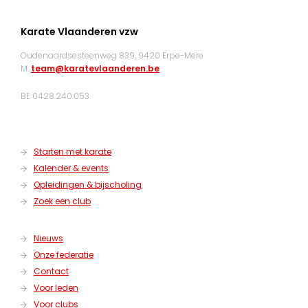
Karate Vlaanderen vzw
Oudenaardsesteenweg 839, 9420 Erpe-Mere
M:
team@karatevlaanderen.be
BE 0428.240.053
Starten met karate
Kalender & events
Opleidingen & bijscholing
Zoek een club
Nieuws
Onze federatie
Contact
Voor leden
Voor clubs