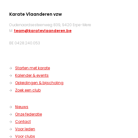
Karate Vlaanderen vzw
Oudenaardsesteenweg 839, 9420 Erpe-Mere
M:
team@karatevlaanderen.be
BE 0428.240.053
Starten met karate
Kalender & events
Opleidingen & bijscholing
Zoek een club
Nieuws
Onze federatie
Contact
Voor leden
Voor clubs