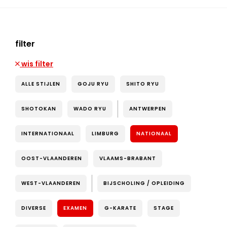
filter
wis filter
ALLE STIJLEN
GOJU RYU
SHITO RYU
SHOTOKAN
WADO RYU
ANTWERPEN
INTERNATIONAAL
LIMBURG
NATIONAAL
OOST-VLAANDEREN
VLAAMS-BRABANT
WEST-VLAANDEREN
BIJSCHOLING / OPLEIDING
DIVERSE
EXAMEN
G-KARATE
STAGE