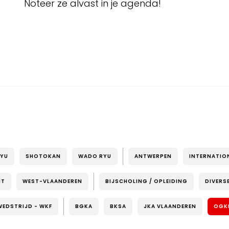
Noteer ze alvast in je agenda!
RYU
SHOTOKAN
WADO RYU
ANTWERPEN
INTERNATIO
NT
WEST-VLAANDEREN
BIJSCHOLING / OPLEIDING
DIVERS
WEDSTRIJD - WKF
BGKA
BKSA
JKA VLAANDEREN
OGK