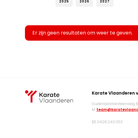
2025
2026
2027
Er zijn geen resultaten om weer te geven.
Karate Vlaanderen 
Oudenaardsesteenweg 83
M:
team@karatevlaand
BE 0428.240.053