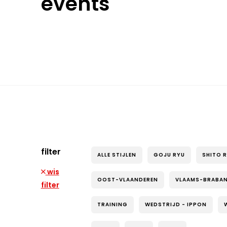
events
filter
ALLE STIJLEN
GOJU RYU
SHITO 
wis
OOST-VLAANDEREN
VLAAMS-BRABA
filter
TRAINING
WEDSTRIJD - IPPON