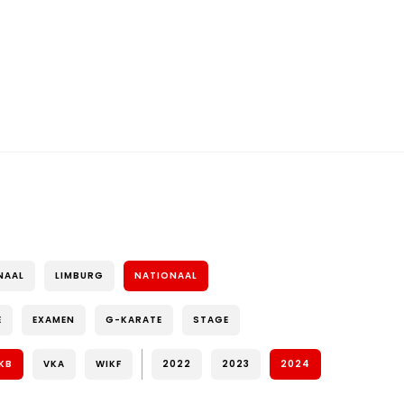
NAAL
LIMBURG
NATIONAAL
E
EXAMEN
G-KARATE
STAGE
KB
VKA
WIKF
2022
2023
2024