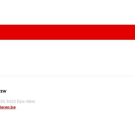
vzw
9, 9420 Erpe-Mere
eren.be