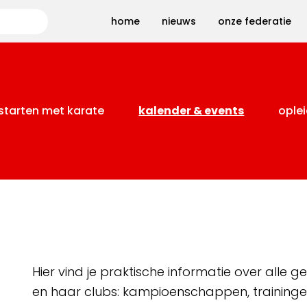
Zoeken
home
nieuws
onze federatie
starten met karate
kalender & events
oplei
Hier vind je praktische informatie over alle
en haar clubs: kampioenschappen, training