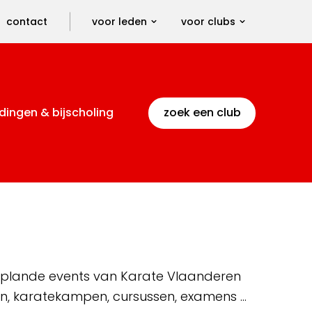
contact
voor leden
voor clubs
dingen & bijscholing
zoek een club
 geplande events van Karate Vlaanderen
en, karatekampen, cursussen, examens …