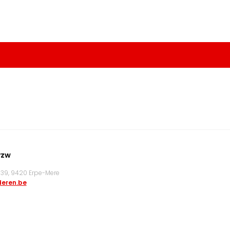
vzw
9, 9420 Erpe-Mere
eren.be