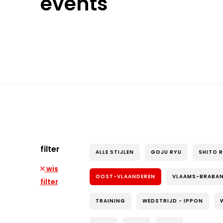
events
filter
ALLE STIJLEN
GOJU RYU
SHITO 
wis
OOST-VLAANDEREN
VLAAMS-BRABA
filter
TRAINING
WEDSTRIJD - IPPON