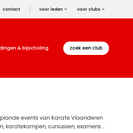
contact
voor leden
voor clubs
dingen & bijscholing
zoek een club
 geplande events van Karate Vlaanderen
en, karatekampen, cursussen, examens …