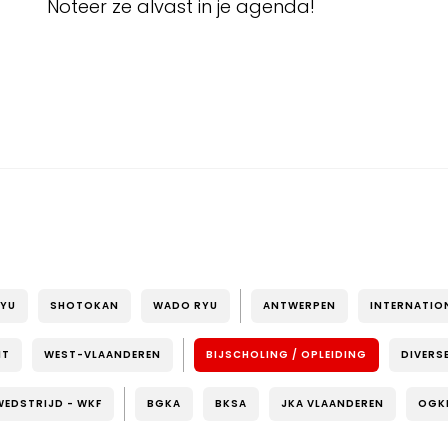
Noteer ze alvast in je agenda!
RYU
SHOTOKAN
WADO RYU
ANTWERPEN
INTERNATIO
NT
WEST-VLAANDEREN
BIJSCHOLING / OPLEIDING
DIVERS
WEDSTRIJD - WKF
BGKA
BKSA
JKA VLAANDEREN
OGK