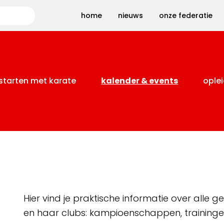
Zoeken
home
nieuws
onze federatie
starten met karate
kalender & events
oplei
Hier vind je praktische informatie over alle
en haar clubs: kampioenschappen, training