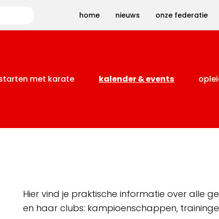
Zoeken
home
nieuws
onze federatie
starten met karate
kalender & events
oplei
Hier vind je praktische informatie over alle
en haar clubs: kampioenschappen, training