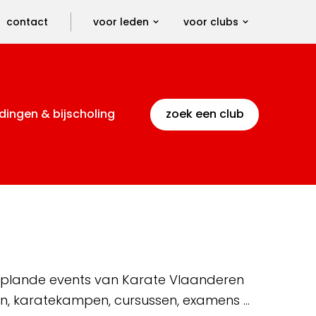
contact
voor leden
voor clubs
dingen & bijscholing
zoek een club
 geplande events van Karate Vlaanderen
en, karatekampen, cursussen, examens …