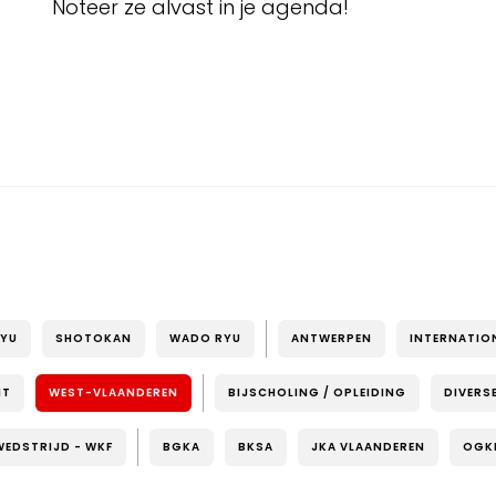
Noteer ze alvast in je agenda!
RYU
SHOTOKAN
WADO RYU
ANTWERPEN
INTERNATIO
NT
WEST-VLAANDEREN
BIJSCHOLING / OPLEIDING
DIVERS
WEDSTRIJD - WKF
BGKA
BKSA
JKA VLAANDEREN
OGK