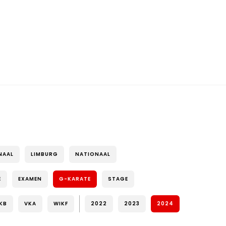
NAAL
LIMBURG
NATIONAAL
E
EXAMEN
G-KARATE
STAGE
KB
VKA
WIKF
2022
2023
2024