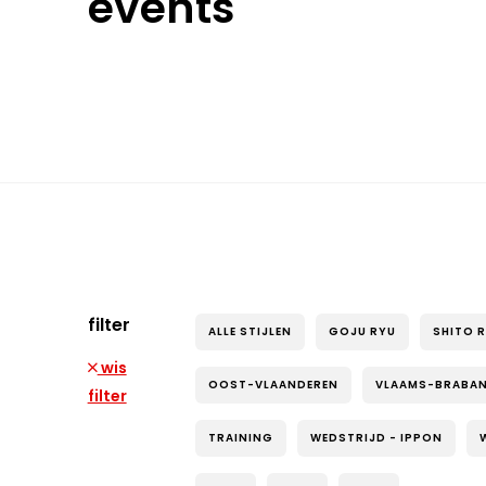
events
filter
ALLE STIJLEN
GOJU RYU
SHITO 
wis
OOST-VLAANDEREN
VLAAMS-BRABA
filter
TRAINING
WEDSTRIJD - IPPON