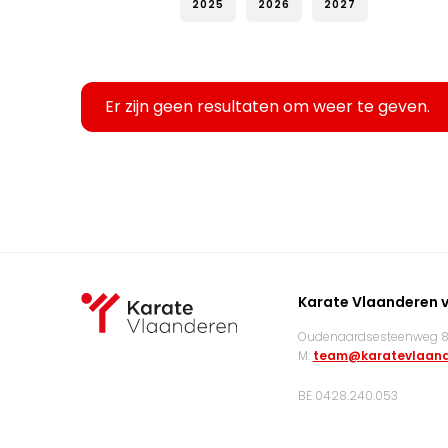
2025
2026
2027
Er zijn geen resultaten om weer te geven.
Karate Vlaanderen 
Oudenaardsesteenweg 83
M:
team@karatevlaand
BE 0428.240.053