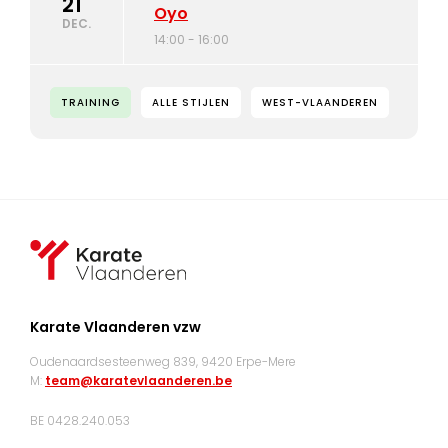
21
Oyo
DEC.
14:00 - 16:00
TRAINING
ALLE STIJLEN
WEST-VLAANDEREN
Karate Vlaanderen vzw
Oudenaardsesteenweg 839, 9420 Erpe-Mere
M:
team@karatevlaanderen.be
BE 0428.240.053