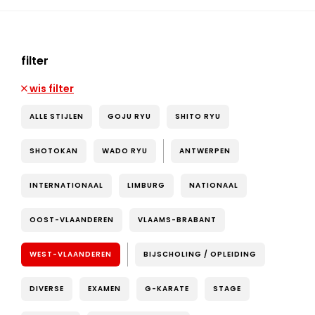
filter
wis filter
ALLE STIJLEN
GOJU RYU
SHITO RYU
SHOTOKAN
WADO RYU
ANTWERPEN
INTERNATIONAAL
LIMBURG
NATIONAAL
OOST-VLAANDEREN
VLAAMS-BRABANT
WEST-VLAANDEREN
BIJSCHOLING / OPLEIDING
DIVERSE
EXAMEN
G-KARATE
STAGE