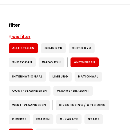
filter
wis filter
ALLE STIJLEN
GOJU RYU
SHITO RYU
SHOTOKAN
WADO RYU
ANTWERPEN
INTERNATIONAAL
LIMBURG
NATIONAAL
OOST-VLAANDEREN
VLAAMS-BRABANT
WEST-VLAANDEREN
BIJSCHOLING / OPLEIDING
DIVERSE
EXAMEN
G-KARATE
STAGE