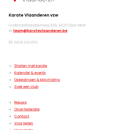
Karate Vlaanderen vzw
Oudenaardsesteenweg 839, 9420 Erpe-Mere
M:
team@karatevlaanderen.be
BE 0428.240.053
Starten met karate
Kalender & events
Opleidingen & bijscholing
Zoek een club
Nieuws
Onze federatie
Contact
Voor leden