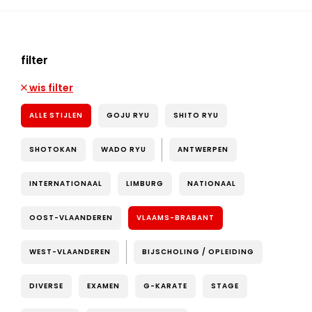
filter
wis filter
ALLE STIJLEN
GOJU RYU
SHITO RYU
SHOTOKAN
WADO RYU
ANTWERPEN
INTERNATIONAAL
LIMBURG
NATIONAAL
OOST-VLAANDEREN
VLAAMS-BRABANT
WEST-VLAANDEREN
BIJSCHOLING / OPLEIDING
DIVERSE
EXAMEN
G-KARATE
STAGE