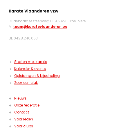
Karate Vlaanderen vzw
Oudenaardsesteenweg 839, 9420 Erpe-Mere
M:
team@karatevlaanderen.be
BE 0428.240.053
Starten met karate
Kalender & events
Opleidingen & bijscholing
Zoek een club
Nieuws
Onze federatie
Contact
Voor leden
Voor clubs