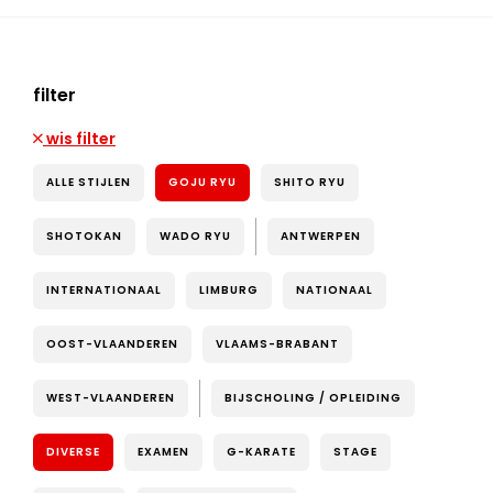
filter
wis filter
ALLE STIJLEN
GOJU RYU
SHITO RYU
SHOTOKAN
WADO RYU
ANTWERPEN
INTERNATIONAAL
LIMBURG
NATIONAAL
OOST-VLAANDEREN
VLAAMS-BRABANT
WEST-VLAANDEREN
BIJSCHOLING / OPLEIDING
DIVERSE
EXAMEN
G-KARATE
STAGE