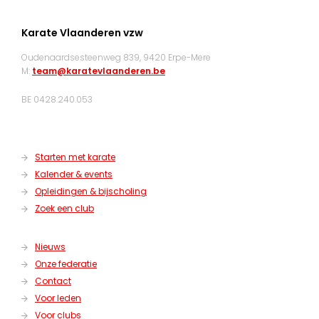
Karate Vlaanderen vzw
Oudenaardsesteenweg 839, 9420 Erpe-Mere
M:
team@karatevlaanderen.be
BE 0428.240.053
Starten met karate
Kalender & events
Opleidingen & bijscholing
Zoek een club
Nieuws
Onze federatie
Contact
Voor leden
Voor clubs