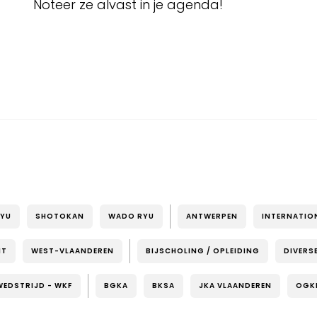
Noteer ze alvast in je agenda!
RYU
SHOTOKAN
WADO RYU
ANTWERPEN
INTERNATIO
NT
WEST-VLAANDEREN
BIJSCHOLING / OPLEIDING
DIVERS
WEDSTRIJD - WKF
BGKA
BKSA
JKA VLAANDEREN
OGK