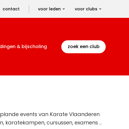
contact
voor leden
voor clubs
dingen & bijscholing
zoek een club
 geplande events van Karate Vlaanderen
en, karatekampen, cursussen, examens …