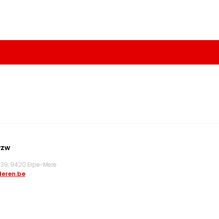
vzw
9, 9420 Erpe-Mere
eren.be