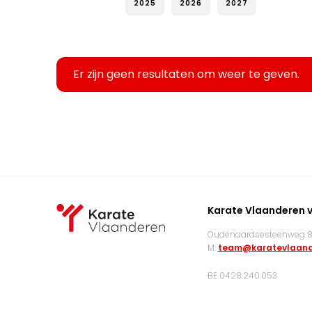
2025
2026
2027
Er zijn geen resultaten om weer te geven.
Karate Vlaanderen 
Oudenaardsesteenweg 83
M:
team@karatevlaand
BE 0428.240.053