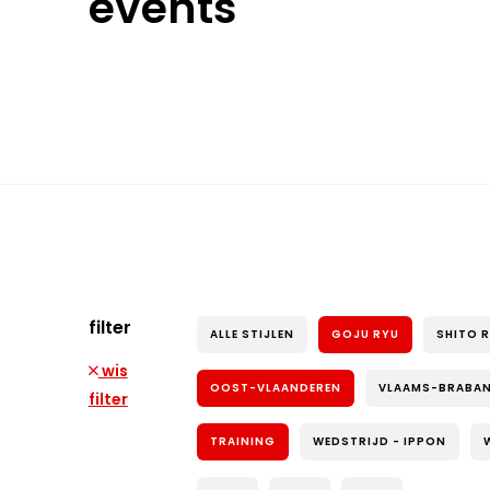
events
filter
ALLE STIJLEN
GOJU RYU
SHITO 
wis
OOST-VLAANDEREN
VLAAMS-BRABA
filter
TRAINING
WEDSTRIJD - IPPON