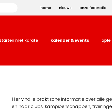
Zoeken
home
nieuws
onze federatie
starten met karate
kalender & events
oplei
Hier vind je praktische informatie over alle
en haar clubs: kampioenschappen, training