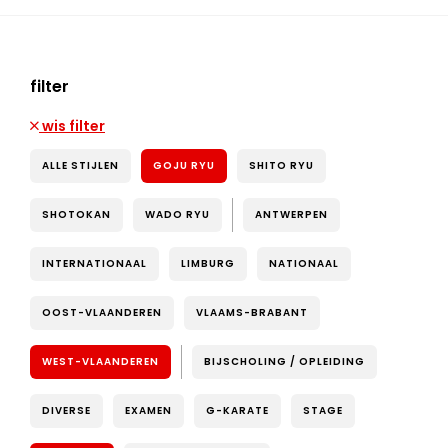
filter
wis filter
ALLE STIJLEN
GOJU RYU
SHITO RYU
SHOTOKAN
WADO RYU
ANTWERPEN
INTERNATIONAAL
LIMBURG
NATIONAAL
OOST-VLAANDEREN
VLAAMS-BRABANT
WEST-VLAANDEREN
BIJSCHOLING / OPLEIDING
DIVERSE
EXAMEN
G-KARATE
STAGE