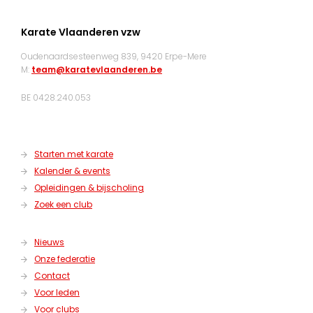
Karate Vlaanderen vzw
Oudenaardsesteenweg 839, 9420 Erpe-Mere
M:
team@karatevlaanderen.be
BE 0428.240.053
Starten met karate
Kalender & events
Opleidingen & bijscholing
Zoek een club
Nieuws
Onze federatie
Contact
Voor leden
Voor clubs