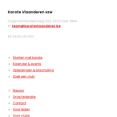
Karate Vlaanderen vzw
Oudenaardsesteenweg 839, 9420 Erpe-Mere
M:
team@karatevlaanderen.be
BE 0428.240.053
Starten met karate
Kalender & events
Opleidingen & bijscholing
Zoek een club
Nieuws
Onze federatie
Contact
Voor leden
Voor clubs