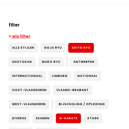
filter
wis filter
ALLE STIJLEN
GOJU RYU
SHITO RYU
SHOTOKAN
WADO RYU
ANTWERPEN
INTERNATIONAAL
LIMBURG
NATIONAAL
OOST-VLAANDEREN
VLAAMS-BRABANT
WEST-VLAANDEREN
BIJSCHOLING / OPLEIDING
DIVERSE
EXAMEN
G-KARATE
STAGE