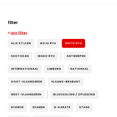
filter
wis filter
ALLE STIJLEN
GOJU RYU
SHITO RYU
SHOTOKAN
WADO RYU
ANTWERPEN
INTERNATIONAAL
LIMBURG
NATIONAAL
OOST-VLAANDEREN
VLAAMS-BRABANT
WEST-VLAANDEREN
BIJSCHOLING / OPLEIDING
DIVERSE
EXAMEN
G-KARATE
STAGE