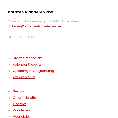
Karate Vlaanderen vzw
Oudenaardsesteenweg 839, 9420 Erpe-Mere
M:
team@karatevlaanderen.be
BE 0428.240.053
Starten met karate
Kalender & events
Opleidingen & bijscholing
Zoek een club
Nieuws
Onze federatie
Contact
Voor leden
Voor clubs